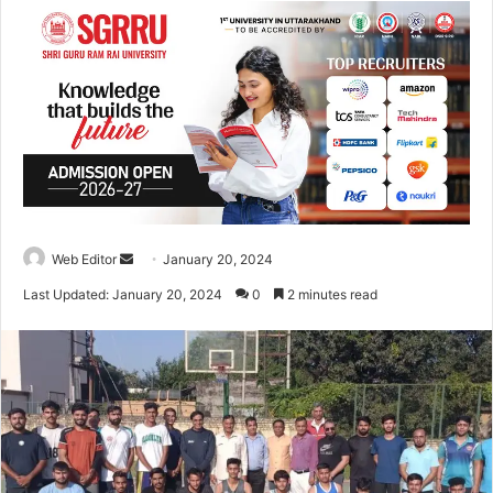
Web Editor
S
January 20, 2024
e
Last Updated: January 20, 2024
0
2 minutes read
n
d
a
n
e
m
a