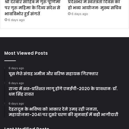
श्री दरबार साहिब में गुरु पूर्णिमा
प्रदेशभर में स्वतंत्रता दिवस का
पर गुरु महिमा के दिव्य संदेश से
हो भव्य आयोजनः मुख्य सचिव
भावविभोर हुई संगतें
6 days ago
6 days ago
Most Viewed Posts
6 days ago
घूस लेते संग्रह अमीन और वरिष्ठ सहायक गिरफ्तार
6 days ago
राज्य में शत-प्रतिशत लागू होंगे एनईपी-2020 के प्रावधानः डाॅ.
धन सिंह रावत
6 days ago
देहरादून के भविष्य को आकार देने उमड़ रही जनता,
महायोजना-2041 पर दूसरे चरण की सुनवाई में बढ़ी भागीदारी