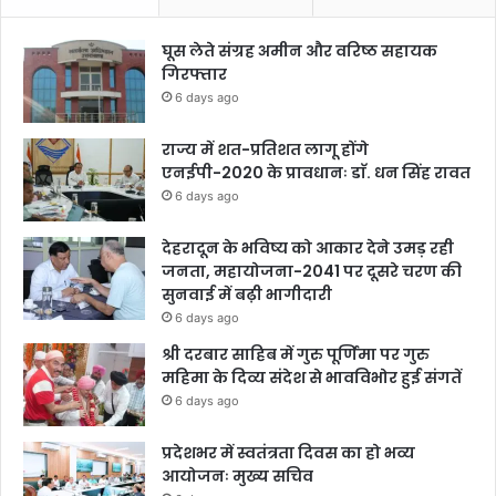
घूस लेते संग्रह अमीन और वरिष्ठ सहायक
गिरफ्तार
6 days ago
राज्य में शत-प्रतिशत लागू होंगे
एनईपी-2020 के प्रावधानः डाॅ. धन सिंह रावत
6 days ago
देहरादून के भविष्य को आकार देने उमड़ रही
जनता, महायोजना-2041 पर दूसरे चरण की
सुनवाई में बढ़ी भागीदारी
6 days ago
श्री दरबार साहिब में गुरु पूर्णिमा पर गुरु
महिमा के दिव्य संदेश से भावविभोर हुई संगतें
6 days ago
प्रदेशभर में स्वतंत्रता दिवस का हो भव्य
आयोजनः मुख्य सचिव