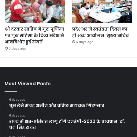
श्री दरबार साहिब में गुरु पूर्णिमा
प्रदेशभर में स्वतंत्रता दिवस का
पर गुरु महिमा के दिव्य संदेश से
हो भव्य आयोजनः मुख्य सचिव
भावविभोर हुई संगतें
6 days ago
6 days ago
Most Viewed Posts
6 days ago
घूस लेते संग्रह अमीन और वरिष्ठ सहायक गिरफ्तार
6 days ago
राज्य में शत-प्रतिशत लागू होंगे एनईपी-2020 के प्रावधानः डाॅ.
धन सिंह रावत
6 days ago