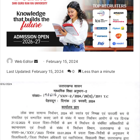
Web Editor
S
February 15, 2024
e
Last Updated: February 15, 2024
0
Less than a minute
n
d
a
n
e
m
a
i
l