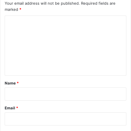
Your email address will not be published.
Required fields are
marked
*
C
o
m
m
e
n
t
*
Name
*
Email
*