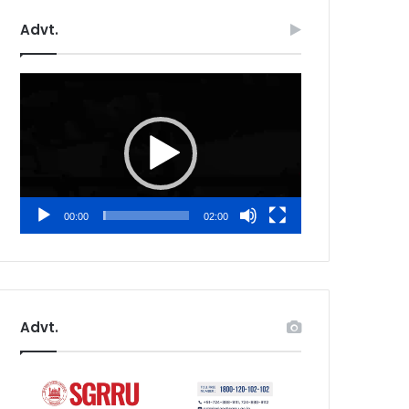
Advt.
Video
Player
00:00
02:00
Advt.