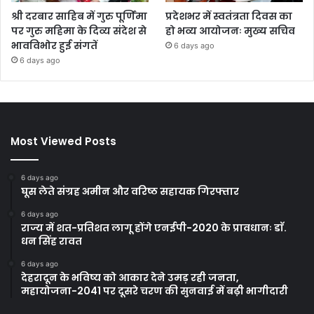
श्री दरबार साहिब में गुरु पूर्णिमा
प्रदेशभर में स्वतंत्रता दिवस का
पर गुरु महिमा के दिव्य संदेश से
हो भव्य आयोजनः मुख्य सचिव
भावविभोर हुई संगतें
6 days ago
6 days ago
Most Viewed Posts
6 days ago
घूस लेते संग्रह अमीन और वरिष्ठ सहायक गिरफ्तार
6 days ago
राज्य में शत-प्रतिशत लागू होंगे एनईपी-2020 के प्रावधानः डाॅ.
धन सिंह रावत
6 days ago
देहरादून के भविष्य को आकार देने उमड़ रही जनता,
महायोजना-2041 पर दूसरे चरण की सुनवाई में बढ़ी भागीदारी