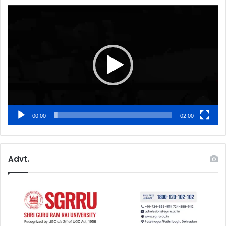
Video
Player
00:00
02:00
Advt.