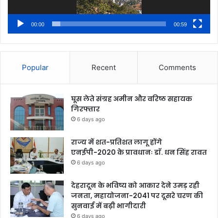
00:00
00:59
Popular
Recent
Comments
घूस लेते संग्रह अमीन और वरिष्ठ सहायक
गिरफ्तार
6 days ago
राज्य में शत-प्रतिशत लागू होंगे
एनईपी-2020 के प्रावधानः डाॅ. धन सिंह रावत
6 days ago
देहरादून के भविष्य को आकार देने उमड़ रही
जनता, महायोजना-2041 पर दूसरे चरण की
सुनवाई में बढ़ी भागीदारी
6 days ago