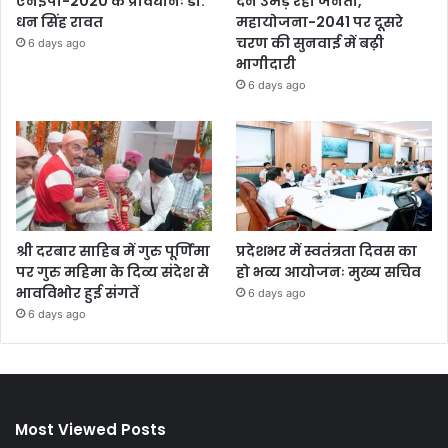
एनईपी-2020 के प्रावधानः डाॅ.
देने उमड़ रही जनता,
धन सिंह रावत
महायोजना-2041 पर दूसरे
चरण की सुनवाई में बढ़ी
6 days ago
भागीदारी
6 days ago
श्री दरबार साहिब में गुरु पूर्णिमा
प्रदेशभर में स्वतंत्रता दिवस का
पर गुरु महिमा के दिव्य संदेश से
हो भव्य आयोजनः मुख्य सचिव
भावविभोर हुई संगतें
6 days ago
6 days ago
Most Viewed Posts