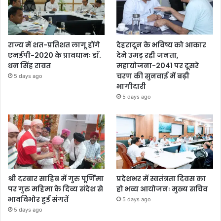
राज्य में शत-प्रतिशत लागू होंगे
देहरादून के भविष्य को आकार
एनईपी-2020 के प्रावधानः डाॅ.
देने उमड़ रही जनता,
धन सिंह रावत
महायोजना-2041 पर दूसरे
चरण की सुनवाई में बढ़ी
5 days ago
भागीदारी
5 days ago
श्री दरबार साहिब में गुरु पूर्णिमा
प्रदेशभर में स्वतंत्रता दिवस का
पर गुरु महिमा के दिव्य संदेश से
हो भव्य आयोजनः मुख्य सचिव
भावविभोर हुई संगतें
5 days ago
5 days ago