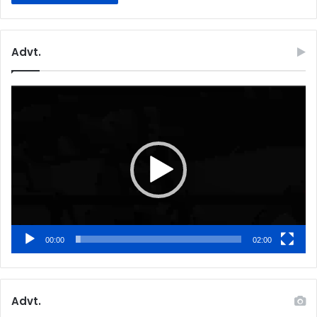
Advt.
Video
Player
00:00
02:00
Advt.