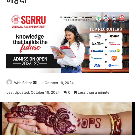
मेहंदी
Web Editor
S
October 19, 2024
e
Last Updated: October 19, 2024
0
Less than a minute
n
d
a
n
e
m