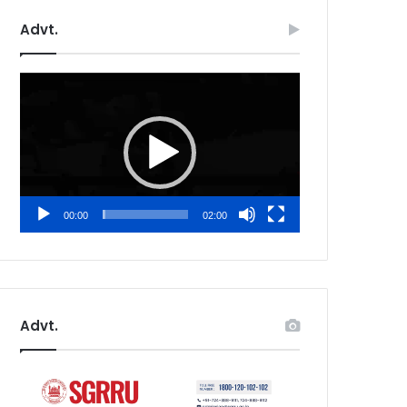
Advt.
Video
Player
00:00
02:00
Advt.