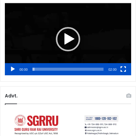
Video
Player
00:00
02:00
Advt.