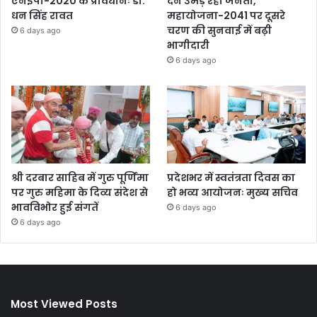
एनईपी-2020 के प्रावधानः डाॅ.
देने उमड़ रही जनता,
धन सिंह रावत
महायोजना-2041 पर दूसरे
चरण की सुनवाई में बढ़ी
6 days ago
भागीदारी
6 days ago
श्री दरबार साहिब में गुरु पूर्णिमा
प्रदेशभर में स्वतंत्रता दिवस का
पर गुरु महिमा के दिव्य संदेश से
हो भव्य आयोजनः मुख्य सचिव
भावविभोर हुई संगतें
6 days ago
6 days ago
Most Viewed Posts