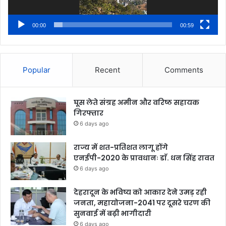
00:00
00:59
Popular
Recent
Comments
घूस लेते संग्रह अमीन और वरिष्ठ सहायक
गिरफ्तार
6 days ago
राज्य में शत-प्रतिशत लागू होंगे
एनईपी-2020 के प्रावधानः डाॅ. धन सिंह रावत
6 days ago
देहरादून के भविष्य को आकार देने उमड़ रही
जनता, महायोजना-2041 पर दूसरे चरण की
सुनवाई में बढ़ी भागीदारी
6 days ago