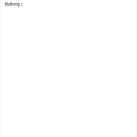
पिथौरागढ़।