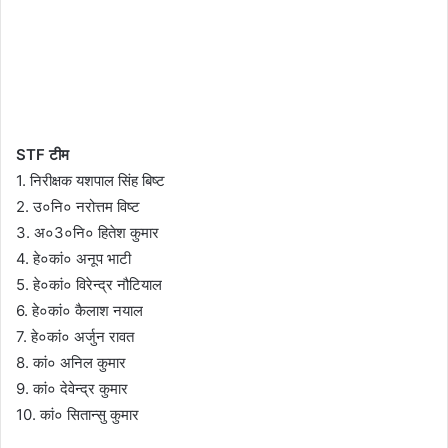
STF टीम
1. निरीक्षक यशपाल सिंह बिष्ट
2. उ०नि० नरोत्तम विष्ट
3. अ०3०नि० हितेश कुमार
4. हे०कां० अनूप भाटी
5. हे०कां० विरेन्द्र नौटियाल
6. हे०कां० कैलाश नयाल
7. हे०कां० अर्जुन रावत
8. कां० अनिल कुमार
9. कां० देवेन्द्र कुमार
10. कां० सितान्सु कुमार