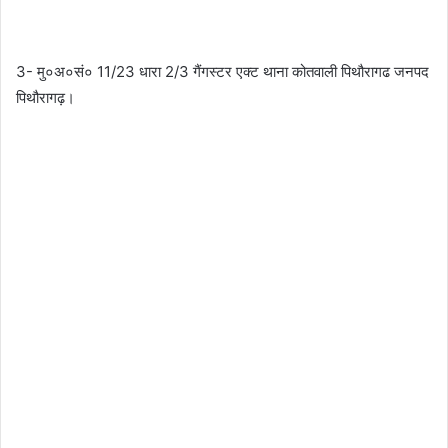
3- मु०अ०सं० 11/23 धारा 2/3 गैंगस्टर एक्ट थाना कोतवाली पिथौरागढ जनपद
पिथौरागढ़।