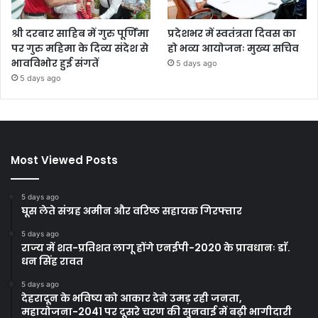
श्री दरबार साहिब में गुरु पूर्णिमा
प्रदेशभर में स्वतंत्रता दिवस का
पर गुरु महिमा के दिव्य संदेश से
हो भव्य आयोजनः मुख्य सचिव
भावविभोर हुई संगतें
5 days ago
5 days ago
Most Viewed Posts
5 days ago
घूस लेते संग्रह अमीन और वरिष्ठ सहायक गिरफ्तार
5 days ago
राज्य में शत-प्रतिशत लागू होंगे एनईपी-2020 के प्रावधानः डाॅ.
धन सिंह रावत
5 days ago
देहरादून के भविष्य को आकार देने उमड़ रही जनता,
महायोजना-2041 पर दूसरे चरण की सुनवाई में बढ़ी भागीदारी