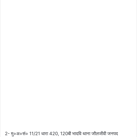
2- मु०अ०सं० 11/21 धारा 420, 120बी भादवि थाना जौलजीवी जनपद