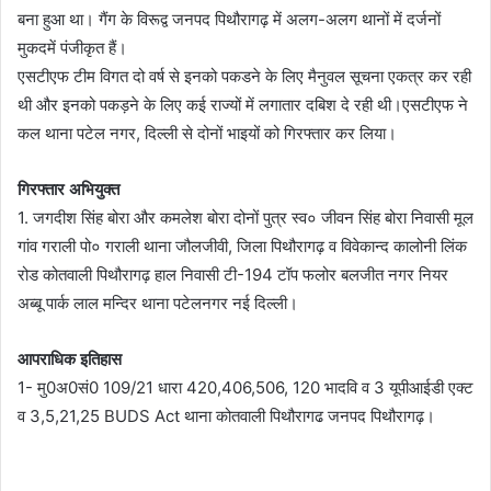
बना हुआ था। गैंग के विरूद्व जनपद पिथौरागढ़ में अलग-अलग थानों में दर्जनों
मुकदमें पंजीकृत हैं।
एसटीएफ टीम विगत दो वर्ष से इनको पकडने के लिए मैनुवल सूचना एकत्र कर रही
थी और इनको पकड़ने के लिए कई राज्यों में लगातार दबिश दे रही थी।एसटीएफ ने
कल थाना पटेल नगर, दिल्ली से दोनों भाइयों को गिरफ्तार कर लिया।
गिरफ्तार अभियुक्त
1. जगदीश सिंह बोरा और कमलेश बोरा दोनों पुत्र स्व० जीवन सिंह बोरा निवासी मूल
गांव गराली पो० गराली थाना जौलजीवी, जिला पिथौरागढ़ व विवेकान्द कालोनी लिंक
रोड कोतवाली पिथौरागढ़ हाल निवासी टी-194 टॉप फलोर बलजीत नगर नियर
अब्बू पार्क लाल मन्दिर थाना पटेलनगर नई दिल्ली।
आपराधिक इतिहास
1- मु0अ0सं0 109/21 धारा 420,406,506, 120 भादवि व 3 यूपीआईडी एक्ट
व 3,5,21,25 BUDS Act थाना कोतवाली पिथौरागढ जनपद पिथौरागढ़।