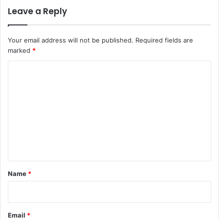
Leave a Reply
Your email address will not be published.
Required fields are
marked
*
C
o
m
m
e
n
t
*
Name
*
Email
*