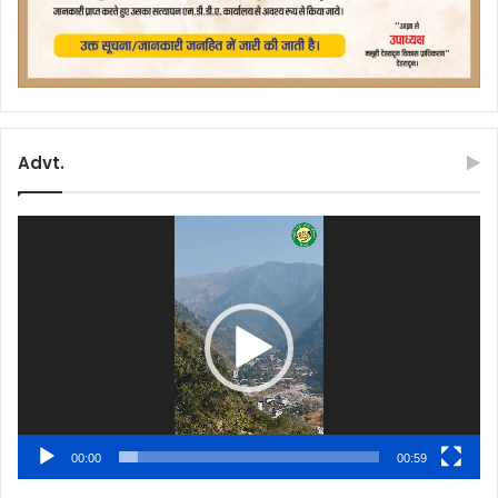
Advt.
Video
Player
00:00
00:59