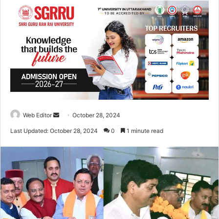
Web Editor
S
October 28, 2024
e
Last Updated: October 28, 2024
0
1 minute read
n
d
a
n
e
m
a