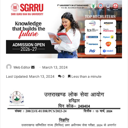
Web Editor
S
March 13, 2024
e
Last Updated: March 13, 2024
0
Less than a minute
n
d
a
n
e
m
a