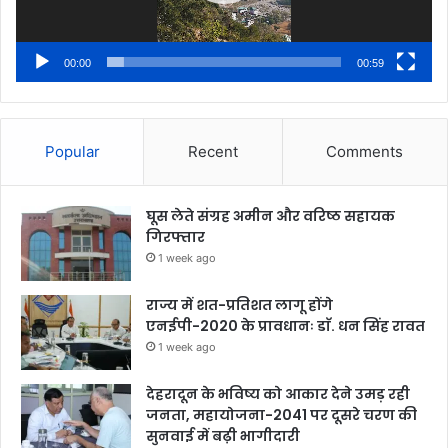
00:00
00:59
Popular
Recent
Comments
घूस लेते संग्रह अमीन और वरिष्ठ सहायक
गिरफ्तार
1 week ago
राज्य में शत-प्रतिशत लागू होंगे
एनईपी-2020 के प्रावधानः डाॅ. धन सिंह रावत
1 week ago
देहरादून के भविष्य को आकार देने उमड़ रही
जनता, महायोजना-2041 पर दूसरे चरण की
सुनवाई में बढ़ी भागीदारी