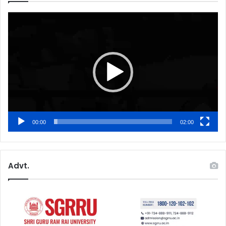
Video
Player
00:00
02:00
Advt.