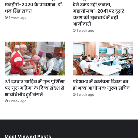
एनईपी-2020 के प्रावधानः डाॅ.
देने उमड़ रही जनता,
धन सिंह रावत
महायोजना-2041 पर दूसरे
चरण की सुनवाई में बढ़ी
1 week ago
भागीदारी
1 week ago
श्री दरबार साहिब में गुरु पूर्णिमा
प्रदेशभर में स्वतंत्रता दिवस का
पर गुरु महिमा के दिव्य संदेश से
हो भव्य आयोजनः मुख्य सचिव
भावविभोर हुई संगतें
1 week ago
1 week ago
Most Viewed Posts