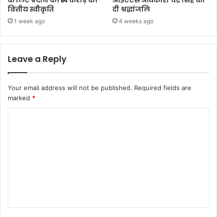
के लिए प्रदान की ₹14 करोड़ की
आईएएस अधिकारी चंद्र सिंह को
वित्तीय स्वीकृति
दी श्रद्धांजलि
1 week ago
4 weeks ago
Leave a Reply
Your email address will not be published.
Required fields are
marked
*
C
o
m
m
e
n
t