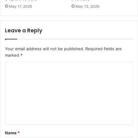
May 17, 2026
May 13, 2026
Leave a Reply
Your email address will not be published.
Required fields are
marked
*
C
o
m
m
e
n
t
*
Name
*