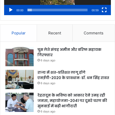
00:00
00:59
Popular
Recent
Comments
घूस लेते संग्रह अमीन और वरिष्ठ सहायक
गिरफ्तार
6 days ago
राज्य में शत-प्रतिशत लागू होंगे
एनईपी-2020 के प्रावधानः डाॅ. धन सिंह रावत
6 days ago
देहरादून के भविष्य को आकार देने उमड़ रही
जनता, महायोजना-2041 पर दूसरे चरण की
सुनवाई में बढ़ी भागीदारी
6 days ago