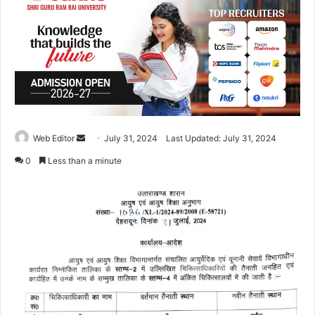
Web Editor
S
July 31, 2024
Last Updated: July 31, 2024
e
0
Less than a minute
n
d
a
n
e
m
a
i
l