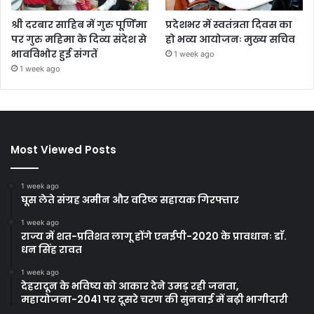
श्री दरबार साहिब में गुरु पूर्णिमा
प्रदेशभर में स्वतंत्रता दिवस का
पर गुरु महिमा के दिव्य संदेश से
हो भव्य आयोजनः मुख्य सचिव
भावविभोर हुई संगतें
1 week ago
1 week ago
Most Viewed Posts
1 week ago
घूस लेते संग्रह अमीन और वरिष्ठ सहायक गिरफ्तार
1 week ago
राज्य में शत-प्रतिशत लागू होंगे एनईपी-2020 के प्रावधानः डाॅ.
धन सिंह रावत
1 week ago
देहरादून के भविष्य को आकार देने उमड़ रही जनता,
महायोजना-2041 पर दूसरे चरण की सुनवाई में बढ़ी भागीदारी