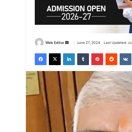
Web Editor
S
June 27, 2024
Last Updated: Ju
e
Facebook
X
LinkedIn
Tumblr
Pinterest
Reddit
VK
n
d
a
n
e
m
a
i
l