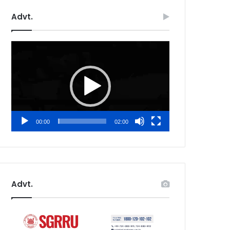
Advt.
Video
Player
00:00
02:00
Advt.