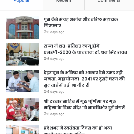
Popular
Recent
Comments
घूस लेते संग्रह अमीन और वरिष्ठ सहायक
गिरफ्तार
6 days ago
राज्य में शत-प्रतिशत लागू होंगे
एनईपी-2020 के प्रावधानः डाॅ. धन सिंह रावत
6 days ago
देहरादून के भविष्य को आकार देने उमड़ रही
जनता, महायोजना-2041 पर दूसरे चरण की
सुनवाई में बढ़ी भागीदारी
6 days ago
श्री दरबार साहिब में गुरु पूर्णिमा पर गुरु
महिमा के दिव्य संदेश से भावविभोर हुई संगतें
6 days ago
प्रदेशभर में स्वतंत्रता दिवस का हो भव्य