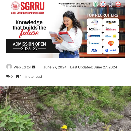
Web Editor
S
June 27, 2024
Last Updated: June 27, 2024
e
0
1 minute read
n
d
a
n
e
m
a
i