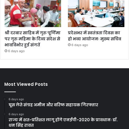
श्री दरबार साहिब में गुरु पूर्णिमा
प्रदेशभर में स्वतंत्रता दिवस का
पर गुरु महिमा के दिव्य संदेश से
हो भव्य आयोजनः मुख्य सचिव
भावविभोर हुई संगतें
6 days ago
6 days ago
Most Viewed Posts
6 days ago
घूस लेते संग्रह अमीन और वरिष्ठ सहायक गिरफ्तार
6 days ago
राज्य में शत-प्रतिशत लागू होंगे एनईपी-2020 के प्रावधानः डाॅ.
धन सिंह रावत