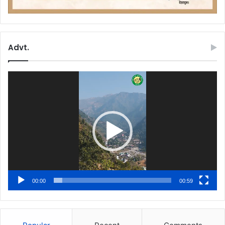
Advt.
Video
Player
00:00
00:59