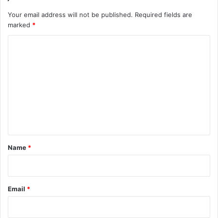
Your email address will not be published.
Required fields are
marked
*
C
o
m
m
e
n
t
*
Name
*
Email
*