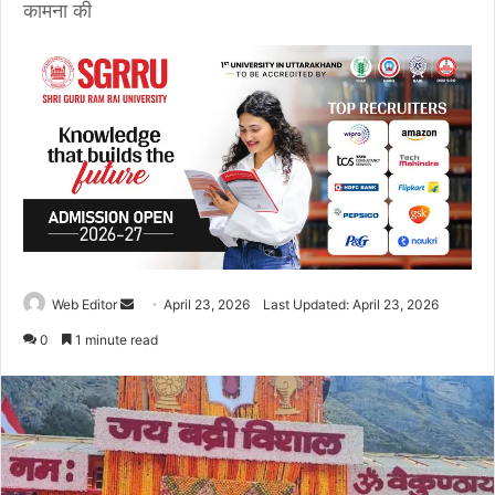
कामना की
Web Editor
S
April 23, 2026
Last Updated: April 23, 2026
e
0
1 minute read
n
d
a
n
e
m