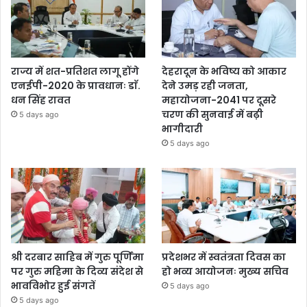
राज्य में शत-प्रतिशत लागू होंगे
देहरादून के भविष्य को आकार
एनईपी-2020 के प्रावधानः डाॅ.
देने उमड़ रही जनता,
धन सिंह रावत
महायोजना-2041 पर दूसरे
चरण की सुनवाई में बढ़ी
5 days ago
भागीदारी
5 days ago
श्री दरबार साहिब में गुरु पूर्णिमा
प्रदेशभर में स्वतंत्रता दिवस का
पर गुरु महिमा के दिव्य संदेश से
हो भव्य आयोजनः मुख्य सचिव
भावविभोर हुई संगतें
5 days ago
5 days ago