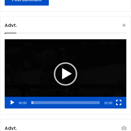
Advt.
Video
Player
00:00
02:00
Advt.