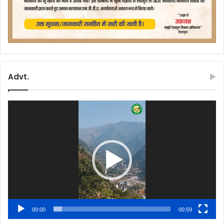
Advt.
Video
Player
00:00
00:59