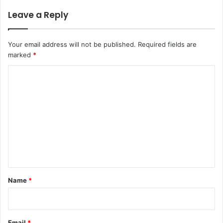
Leave a Reply
Your email address will not be published.
Required fields are
marked
*
C
o
m
m
e
n
t
*
Name
*
Email
*