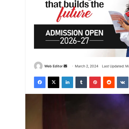
Web Editor
S
March 2, 2024
Last Updated: M
e
Facebook
X
LinkedIn
Tumblr
Pinterest
Reddit
VK
n
d
a
n
e
m
a
i