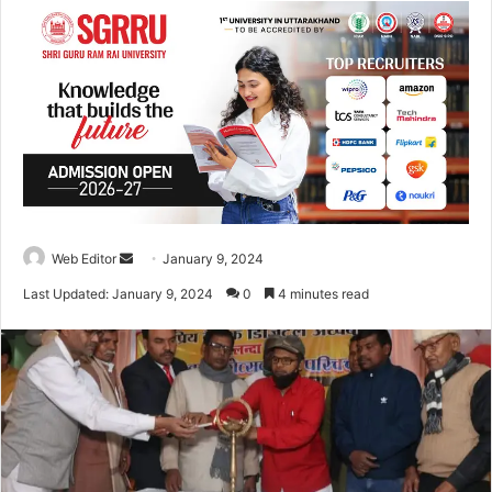
Web Editor
S
January 9, 2024
e
Last Updated: January 9, 2024
0
4 minutes read
n
d
a
n
e
m
a