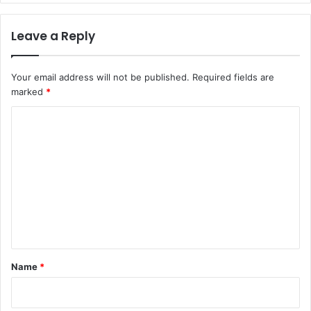
Leave a Reply
Your email address will not be published.
Required fields are
marked
*
C
o
m
m
e
n
t
*
Name
*