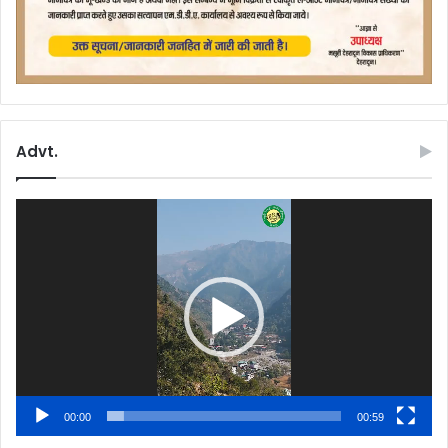
Advt.
Video
Player
00:00
00:59