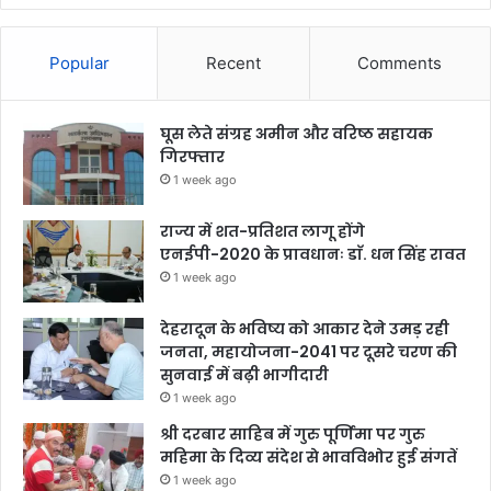
Popular
Recent
Comments
घूस लेते संग्रह अमीन और वरिष्ठ सहायक
गिरफ्तार
1 week ago
राज्य में शत-प्रतिशत लागू होंगे
एनईपी-2020 के प्रावधानः डाॅ. धन सिंह रावत
1 week ago
देहरादून के भविष्य को आकार देने उमड़ रही
जनता, महायोजना-2041 पर दूसरे चरण की
सुनवाई में बढ़ी भागीदारी
1 week ago
श्री दरबार साहिब में गुरु पूर्णिमा पर गुरु
महिमा के दिव्य संदेश से भावविभोर हुई संगतें
1 week ago