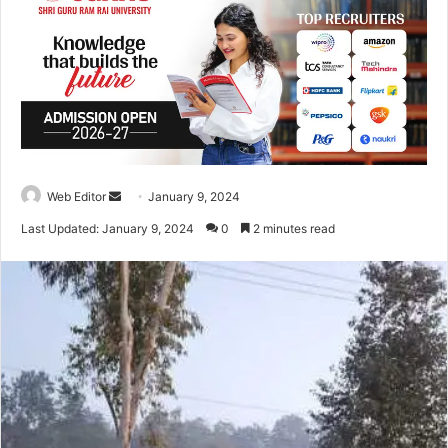
Web Editor
S
January 9, 2024
e
Last Updated: January 9, 2024
0
2 minutes read
n
d
a
n
e
m
a
i
l