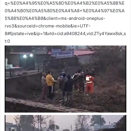
q=%E0%A4%95%E0%A5%8D%E0%A4%B2%E0%A5%8B%E
0%A4%B0%E0%A5%80%E0%A4%A8+%E0%A4%97%E0%A
5%88%E0%A4%B8&client=ms-android-oneplus-
rvo3&sourceid=chrome-mobile&ie=UTF-
8#fpstate=ive&ip=1&vld=cid:a9408244,vid:ZTy4Yawx8sk,s
t:0