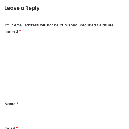
Leave a Reply
Your email address will not be published.
Required fields are
marked
*
C
o
m
m
e
n
t
*
Name
*
Email
*