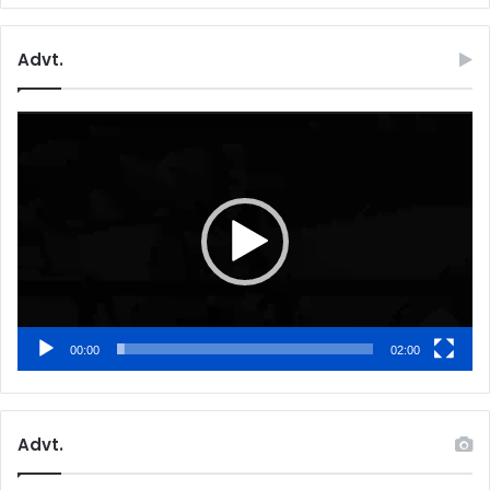
Advt.
Video
Player
00:00
02:00
Advt.