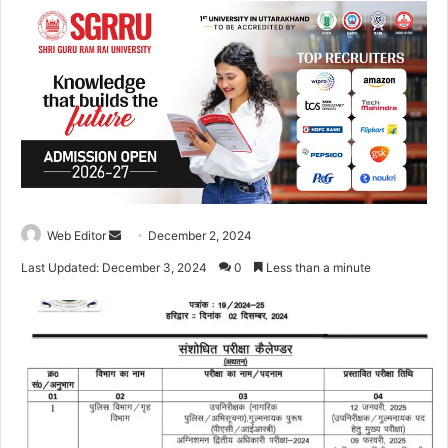
Web Editor
S
December 2, 2024
e
Last Updated: December 3, 2024
0
Less than a minute
n
d
a
n
e
m
a