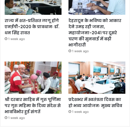
राज्य में शत-प्रतिशत लागू होंगे
देहरादून के भविष्य को आकार
एनईपी-2020 के प्रावधानः डाॅ.
देने उमड़ रही जनता,
धन सिंह रावत
महायोजना-2041 पर दूसरे
चरण की सुनवाई में बढ़ी
1 week ago
भागीदारी
1 week ago
श्री दरबार साहिब में गुरु पूर्णिमा
प्रदेशभर में स्वतंत्रता दिवस का
पर गुरु महिमा के दिव्य संदेश से
हो भव्य आयोजनः मुख्य सचिव
भावविभोर हुई संगतें
1 week ago
1 week ago