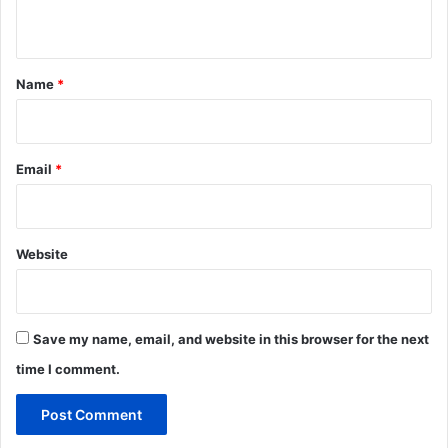
n
t
*
Name
*
Email
*
Website
Save my name, email, and website in this browser for the next
time I comment.