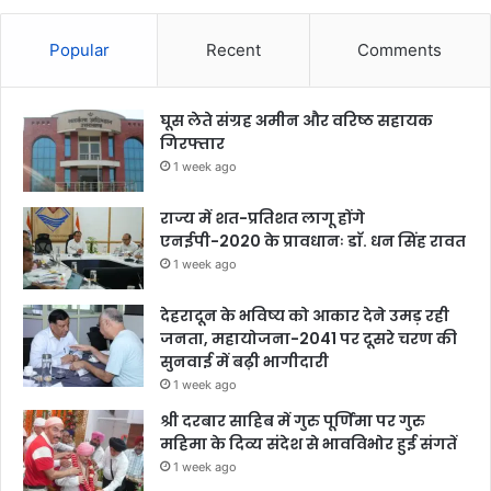
Popular
Recent
Comments
घूस लेते संग्रह अमीन और वरिष्ठ सहायक
गिरफ्तार
1 week ago
राज्य में शत-प्रतिशत लागू होंगे
एनईपी-2020 के प्रावधानः डाॅ. धन सिंह रावत
1 week ago
देहरादून के भविष्य को आकार देने उमड़ रही
जनता, महायोजना-2041 पर दूसरे चरण की
सुनवाई में बढ़ी भागीदारी
1 week ago
श्री दरबार साहिब में गुरु पूर्णिमा पर गुरु
महिमा के दिव्य संदेश से भावविभोर हुई संगतें
1 week ago