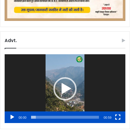
Advt.
Video
Player
00:00
00:59