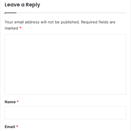
Leave a Reply
Your email address will not be published.
Required fields are
marked
*
C
o
m
m
e
n
t
*
Name
*
Email
*