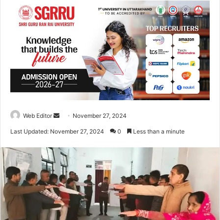
Web Editor
S
November 27, 2024
e
Last Updated: November 27, 2024
0
Less than a minute
n
d
a
n
e
m
a