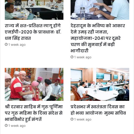
राज्य में शत-प्रतिशत लागू होंगे
देहरादून के भविष्य को आकार
एनईपी-2020 के प्रावधानः डाॅ.
देने उमड़ रही जनता,
धन सिंह रावत
महायोजना-2041 पर दूसरे
चरण की सुनवाई में बढ़ी
1 week ago
भागीदारी
1 week ago
श्री दरबार साहिब में गुरु पूर्णिमा
प्रदेशभर में स्वतंत्रता दिवस का
पर गुरु महिमा के दिव्य संदेश से
हो भव्य आयोजनः मुख्य सचिव
भावविभोर हुई संगतें
1 week ago
1 week ago