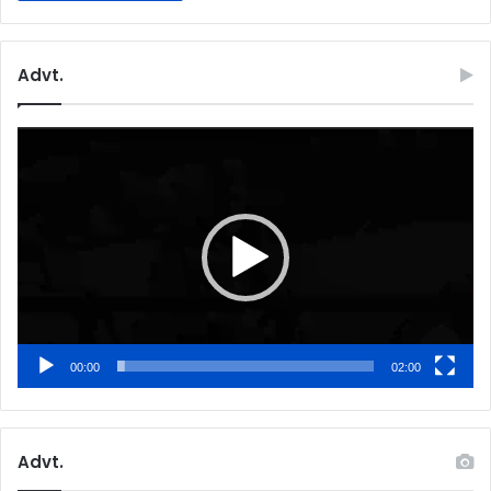
Advt.
Video
Player
00:00
02:00
Advt.