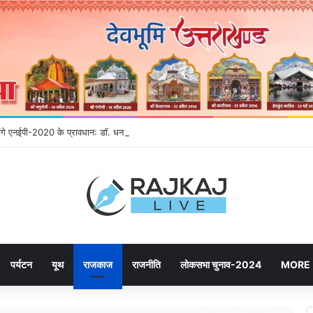
होंगे एनईपी-2020 के प्रावधानः डाॅ. धन सिंह रावत
पर्यटन
यूथ
राजकाज
राजनीति
लोकसभा चुनाव-2024
MORE