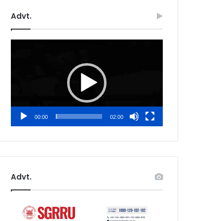
Advt.
Video
Player
00:00
02:00
Advt.