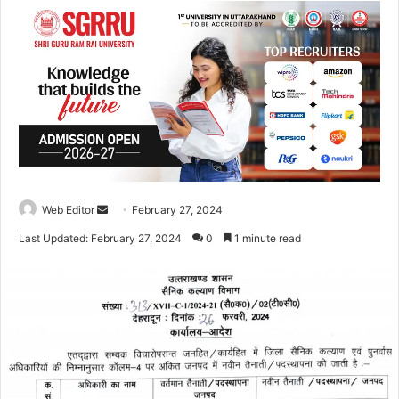
Web Editor
S
February 27, 2024
e
Last Updated: February 27, 2024
0
1 minute read
n
d
a
n
e
m
a