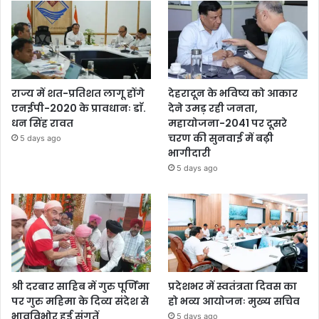
राज्य में शत-प्रतिशत लागू होंगे
देहरादून के भविष्य को आकार
एनईपी-2020 के प्रावधानः डाॅ.
देने उमड़ रही जनता,
धन सिंह रावत
महायोजना-2041 पर दूसरे
चरण की सुनवाई में बढ़ी
5 days ago
भागीदारी
5 days ago
श्री दरबार साहिब में गुरु पूर्णिमा
प्रदेशभर में स्वतंत्रता दिवस का
पर गुरु महिमा के दिव्य संदेश से
हो भव्य आयोजनः मुख्य सचिव
भावविभोर हुई संगतें
5 days ago