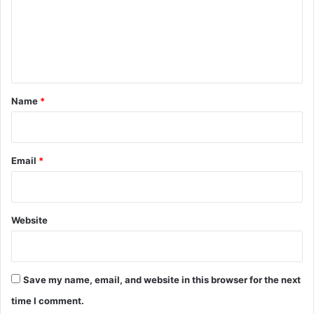
m
e
n
t
*
Name
*
Email
*
Website
Save my name, email, and website in this browser for the next
time I comment.