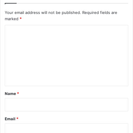
Your email address will not be published.
Required fields are
marked
*
C
o
m
m
e
n
t
*
Name
*
Email
*