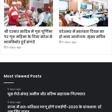
श्री दरबार साहिब में गुरु पूर्णिमा
प्रदेशभर में स्वतंत्रता दिवस का
पर गुरु महिमा के दिव्य संदेश से
हो भव्य आयोजनः मुख्य सचिव
भावविभोर हुई संगतें
5 days ago
5 days ago
Most Viewed Posts
5 days ago
घूस लेते संग्रह अमीन और वरिष्ठ सहायक गिरफ्तार
5 days ago
राज्य में शत-प्रतिशत लागू होंगे एनईपी-2020 के प्रावधानः डाॅ.
धन सिंह रावत