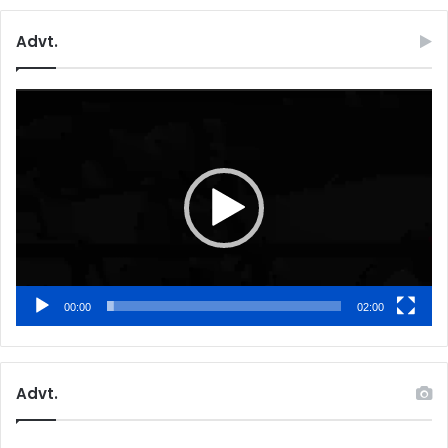
Advt.
Video
Player
00:00
02:00
Advt.