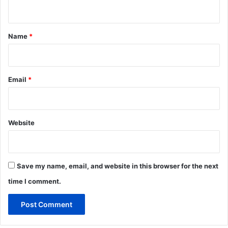
n
t
*
Name
*
Email
*
Website
Save my name, email, and website in this browser for the next
time I comment.