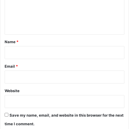
m
e
n
t
*
Name
*
Email
*
Website
Save my name, email, and website in this browser for the next
time I comment.