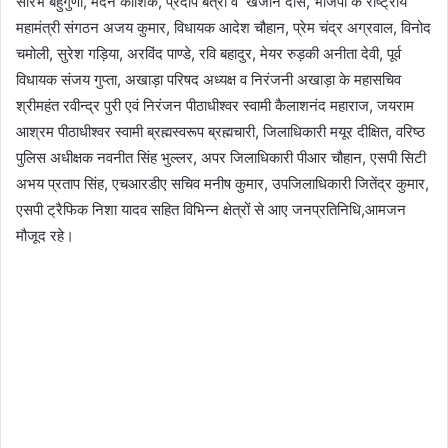
सौरभ बहुगुणा, मदन कौशिक, प्रदीप बत्रा व खजान दास, भाजपा के राष्ट्रीय
महामंत्री संगठन अजय कुमार, विधायक आदेश चौहान, प्रेम चंद्र अग्रवाल, विनोद
चमोली, सुरेश गड़िया, अरविंद पाण्डे, रवि बहादुर, मेयर रुड़की अनीता देवी, पूर्व
विधायक संजय गुप्ता, अखाड़ा परिषद अध्यक्ष व निरंजनी अखाड़ा के महासचिव
श्रीमहंत रवीन्द्र पुरी एवं निरंजन पीठाधीश्वर स्वामी कैलाशनंद महाराज, जयराम
आश्रम पीठाधीश्वर स्वामी ब्रह्मस्वरूप ब्रह्मचारी, जिलाधिकारी मयूर दीक्षित, वरिष्ठ
पुलिस अधीक्षक नवनीत सिंह भुल्लर, अपर जिलाधिकारी पीआर चौहान, एसपी सिटी
अभय प्रताप सिंह, एचआरडीए सचिव मनीष कुमार, उपजिलाधिकारी जितेंद्र कुमार,
एसपी ट्रैफिक निशा यादव सहित विभिन्न क्षेत्रों से आए जनप्रतिनिधि,आमजन
मौजूद रहे।