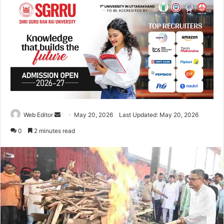
Web Editor
S
May 20, 2026
Last Updated: May 20, 2026
e
0
2 minutes read
n
d
a
n
e
m
a
i