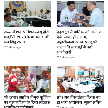
राज्य में शत-प्रतिशत लागू होंगे
देहरादून के भविष्य को आकार
एनईपी-2020 के प्रावधानः डाॅ.
देने उमड़ रही जनता,
धन सिंह रावत
महायोजना-2041 पर दूसरे
चरण की सुनवाई में बढ़ी
5 days ago
भागीदारी
5 days ago
श्री दरबार साहिब में गुरु पूर्णिमा
प्रदेशभर में स्वतंत्रता दिवस का
पर गुरु महिमा के दिव्य संदेश से
हो भव्य आयोजनः मुख्य सचिव
भावविभोर हुई संगतें
5 days ago