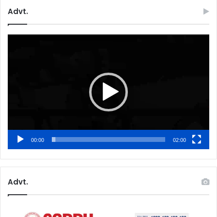
Advt.
Video
Player
00:00
02:00
Advt.