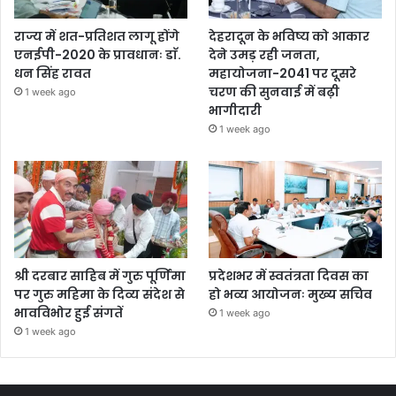
राज्य में शत-प्रतिशत लागू होंगे
देहरादून के भविष्य को आकार
एनईपी-2020 के प्रावधानः डाॅ.
देने उमड़ रही जनता,
धन सिंह रावत
महायोजना-2041 पर दूसरे
चरण की सुनवाई में बढ़ी
1 week ago
भागीदारी
1 week ago
श्री दरबार साहिब में गुरु पूर्णिमा
प्रदेशभर में स्वतंत्रता दिवस का
पर गुरु महिमा के दिव्य संदेश से
हो भव्य आयोजनः मुख्य सचिव
भावविभोर हुई संगतें
1 week ago
1 week ago