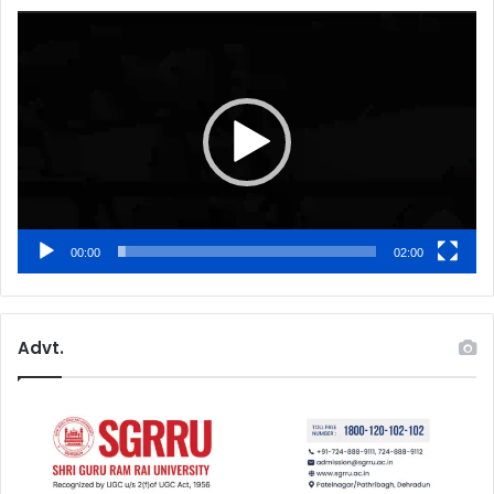
Video
Player
00:00
02:00
Advt.