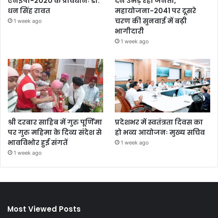
एनईपी-2020 के प्रावधानः डाॅ.
देने उमड़ रही जनता,
धन सिंह रावत
महायोजना-2041 पर दूसरे
चरण की सुनवाई में बढ़ी
1 week ago
भागीदारी
1 week ago
श्री दरबार साहिब में गुरु पूर्णिमा
प्रदेशभर में स्वतंत्रता दिवस का
पर गुरु महिमा के दिव्य संदेश से
हो भव्य आयोजनः मुख्य सचिव
भावविभोर हुई संगतें
1 week ago
1 week ago
Most Viewed Posts