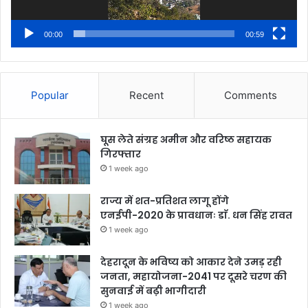
00:00
00:59
Popular
Recent
Comments
घूस लेते संग्रह अमीन और वरिष्ठ सहायक
गिरफ्तार
1 week ago
राज्य में शत-प्रतिशत लागू होंगे
एनईपी-2020 के प्रावधानः डाॅ. धन सिंह रावत
1 week ago
देहरादून के भविष्य को आकार देने उमड़ रही
जनता, महायोजना-2041 पर दूसरे चरण की
सुनवाई में बढ़ी भागीदारी
1 week ago