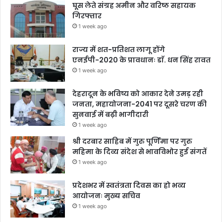
घूस लेते संग्रह अमीन और वरिष्ठ सहायक
गिरफ्तार
1 week ago
राज्य में शत-प्रतिशत लागू होंगे
एनईपी-2020 के प्रावधानः डाॅ. धन सिंह रावत
1 week ago
देहरादून के भविष्य को आकार देने उमड़ रही
जनता, महायोजना-2041 पर दूसरे चरण की
सुनवाई में बढ़ी भागीदारी
1 week ago
श्री दरबार साहिब में गुरु पूर्णिमा पर गुरु
महिमा के दिव्य संदेश से भावविभोर हुई संगतें
1 week ago
प्रदेशभर में स्वतंत्रता दिवस का हो भव्य
आयोजनः मुख्य सचिव
1 week ago