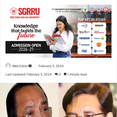
Web Editor
S
February 5, 2024
e
Last Updated: February 5, 2024
0
1 minute read
n
d
a
n
e
m
a