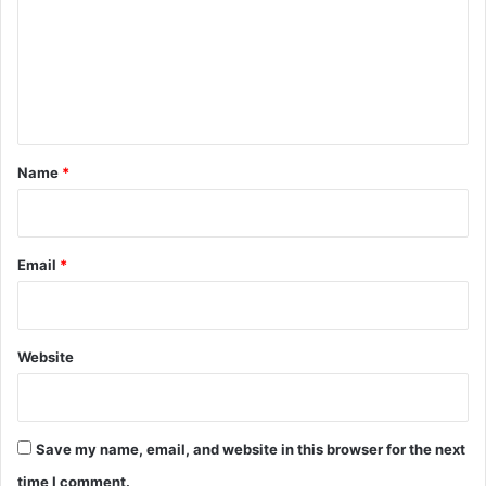
m
m
e
n
t
*
Name
*
Email
*
Website
Save my name, email, and website in this browser for the next
time I comment.