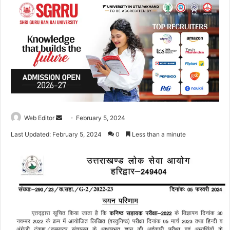
Web Editor
S
February 5, 2024
e
Last Updated: February 5, 2024
0
Less than a minute
n
d
a
n
e
m
a
i