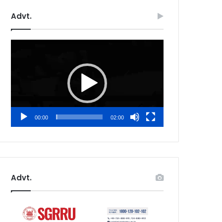
Advt.
Video
Player
00:00
02:00
Advt.