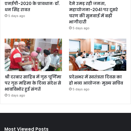
एनईपी-2020 के प्रावधानः डाॅ.
देने उमड़ रही जनता,
धन सिंह रावत
महायोजना-2041 पर दूसरे
चरण की सुनवाई में बढ़ी
5 days ago
भागीदारी
5 days ago
श्री दरबार साहिब में गुरु पूर्णिमा
प्रदेशभर में स्वतंत्रता दिवस का
पर गुरु महिमा के दिव्य संदेश से
हो भव्य आयोजनः मुख्य सचिव
भावविभोर हुई संगतें
5 days ago
5 days ago
Most Viewed Posts