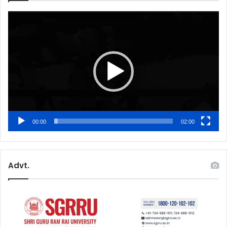
Video
Player
00:00
02:00
Advt.