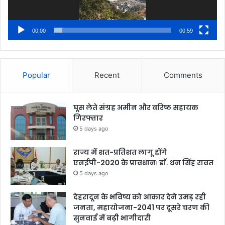
00:00
00:59
Popular
Recent
Comments
घूस लेते संग्रह अमीन और वरिष्ठ सहायक
गिरफ्तार
5 days ago
राज्य में शत-प्रतिशत लागू होंगे
एनईपी-2020 के प्रावधानः डाॅ. धन सिंह रावत
5 days ago
देहरादून के भविष्य को आकार देने उमड़ रही
जनता, महायोजना-2041 पर दूसरे चरण की
सुनवाई में बढ़ी भागीदारी