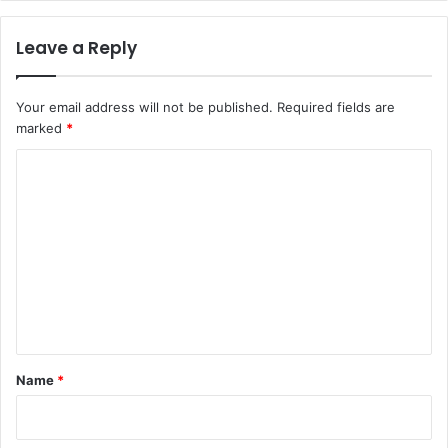
Leave a Reply
Your email address will not be published.
Required fields are
marked
*
C
o
m
m
e
n
t
*
Name
*