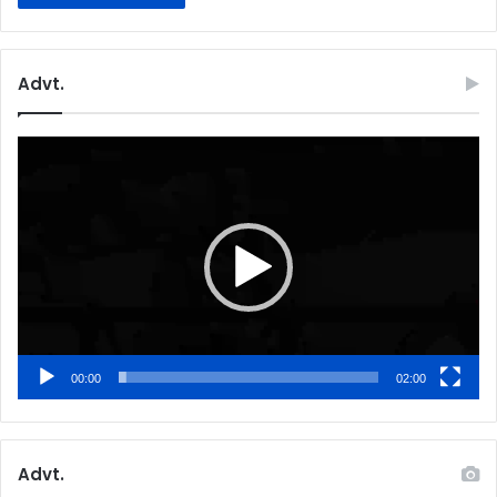
Advt.
Video
Player
00:00
02:00
Advt.