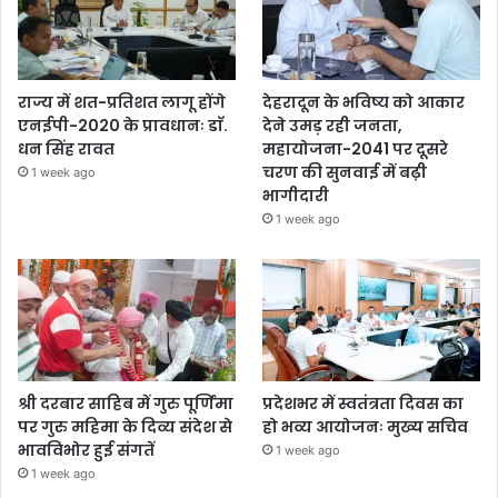
राज्य में शत-प्रतिशत लागू होंगे
देहरादून के भविष्य को आकार
एनईपी-2020 के प्रावधानः डाॅ.
देने उमड़ रही जनता,
धन सिंह रावत
महायोजना-2041 पर दूसरे
चरण की सुनवाई में बढ़ी
1 week ago
भागीदारी
1 week ago
श्री दरबार साहिब में गुरु पूर्णिमा
प्रदेशभर में स्वतंत्रता दिवस का
पर गुरु महिमा के दिव्य संदेश से
हो भव्य आयोजनः मुख्य सचिव
भावविभोर हुई संगतें
1 week ago
1 week ago