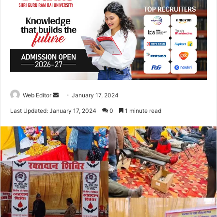
Web Editor
S
January 17, 2024
e
Last Updated: January 17, 2024
0
1 minute read
n
d
a
n
e
m
a
i
l