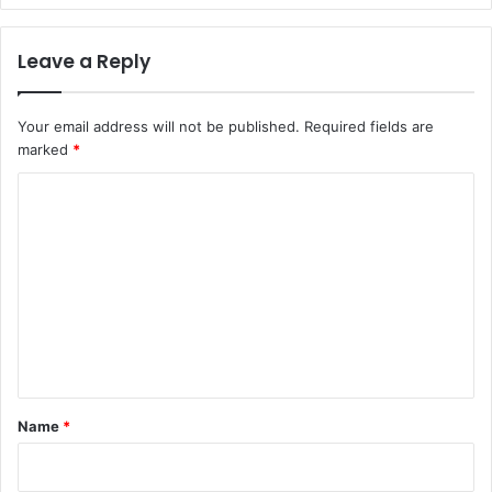
Leave a Reply
Your email address will not be published.
Required fields are
marked
*
C
o
m
m
e
n
t
*
Name
*