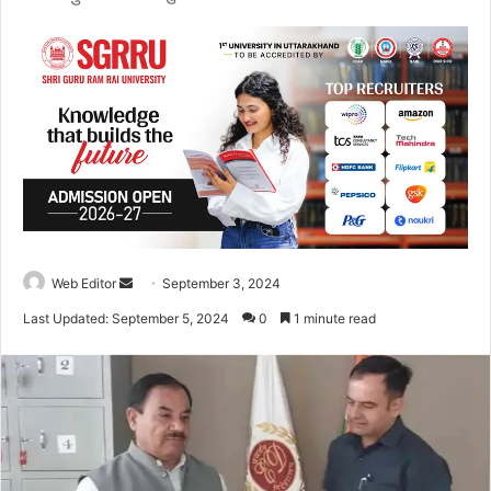
Web Editor
S
September 3, 2024
e
Last Updated: September 5, 2024
0
1 minute read
n
d
a
n
e
m