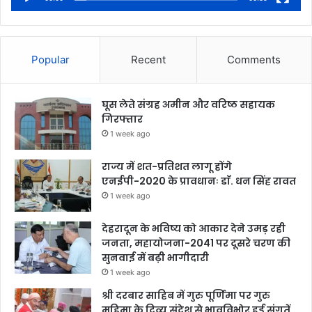
Popular
Recent
Comments
घूस लेते संग्रह अमीन और वरिष्ठ सहायक
गिरफ्तार
1 week ago
राज्य में शत-प्रतिशत लागू होंगे
एनईपी-2020 के प्रावधानः डाॅ. धन सिंह रावत
1 week ago
देहरादून के भविष्य को आकार देने उमड़ रही
जनता, महायोजना-2041 पर दूसरे चरण की
सुनवाई में बढ़ी भागीदारी
1 week ago
श्री दरबार साहिब में गुरु पूर्णिमा पर गुरु
महिमा के दिव्य संदेश से भावविभोर हुई संगतें