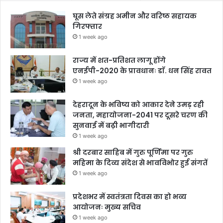
घूस लेते संग्रह अमीन और वरिष्ठ सहायक
गिरफ्तार
1 week ago
राज्य में शत-प्रतिशत लागू होंगे
एनईपी-2020 के प्रावधानः डाॅ. धन सिंह रावत
1 week ago
देहरादून के भविष्य को आकार देने उमड़ रही
जनता, महायोजना-2041 पर दूसरे चरण की
सुनवाई में बढ़ी भागीदारी
1 week ago
श्री दरबार साहिब में गुरु पूर्णिमा पर गुरु
महिमा के दिव्य संदेश से भावविभोर हुई संगतें
1 week ago
प्रदेशभर में स्वतंत्रता दिवस का हो भव्य
आयोजनः मुख्य सचिव
1 week ago