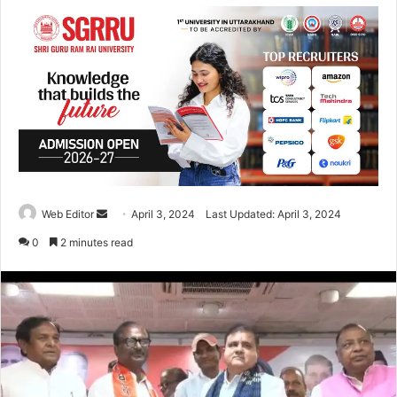
Web Editor
S
April 3, 2024
Last Updated: April 3, 2024
e
0
2 minutes read
n
d
a
n
e
m
a