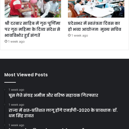
श्री दरबार साहिब में गुरु पूर्णिमा
प्रदेशभर में स्वतंत्रता दिवस का
पर गुरु महिमा के दिव्य संदेश से
हो भव्य आयोजनः मुख्य सचिव
भावविभोर हुई संगतें
1 week ago
1 week ago
Most Viewed Posts
1 week ago
घूस लेते संग्रह अमीन और वरिष्ठ सहायक गिरफ्तार
1 week ago
राज्य में शत-प्रतिशत लागू होंगे एनईपी-2020 के प्रावधानः डाॅ.
धन सिंह रावत
1 week ago