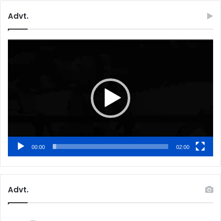
Advt.
Video
Player
00:00
02:00
Advt.