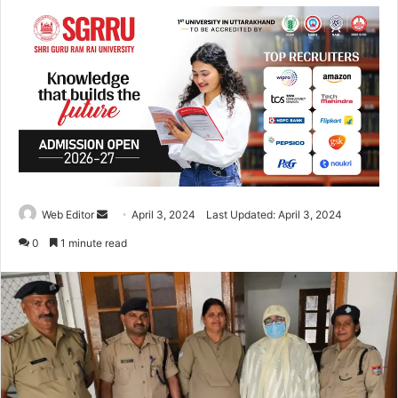
Web Editor
S
April 3, 2024
Last Updated: April 3, 2024
e
0
1 minute read
n
d
a
n
e
m
a