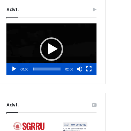
Advt.
Video
Player
00:00
02:00
Advt.