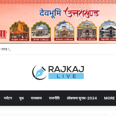
ने उमड़ रही जनता, महायोजना-2041 पर दूसरे चरण की सुनवाई में बढ़ी भागीदारी
पर्यटन
यूथ
राजकाज
राजनीति
लोकसभा चुनाव-2024
MORE