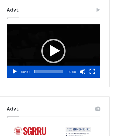
Advt.
Video
Player
00:00
02:00
Advt.