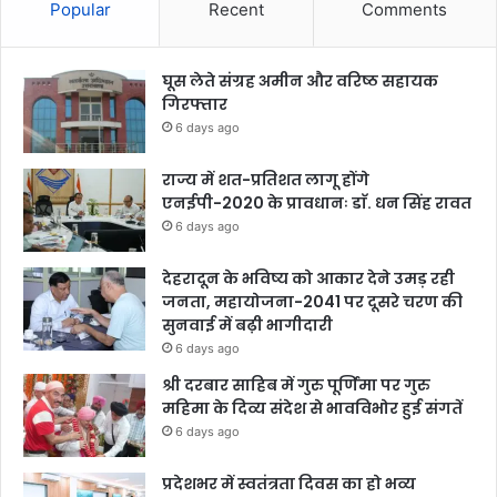
Popular
Recent
Comments
घूस लेते संग्रह अमीन और वरिष्ठ सहायक
गिरफ्तार
6 days ago
राज्य में शत-प्रतिशत लागू होंगे
एनईपी-2020 के प्रावधानः डाॅ. धन सिंह रावत
6 days ago
देहरादून के भविष्य को आकार देने उमड़ रही
जनता, महायोजना-2041 पर दूसरे चरण की
सुनवाई में बढ़ी भागीदारी
6 days ago
श्री दरबार साहिब में गुरु पूर्णिमा पर गुरु
महिमा के दिव्य संदेश से भावविभोर हुई संगतें
6 days ago
प्रदेशभर में स्वतंत्रता दिवस का हो भव्य