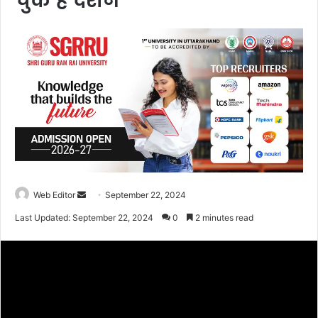
चुके हैं दर्शन
Web Editor
S
September 22, 2024
e
Last Updated: September 22, 2024
0
2 minutes read
n
d
a
n
e
m