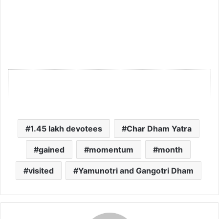
1.45 lakh devotees
Char Dham Yatra
gained
momentum
month
visited
Yamunotri and Gangotri Dham