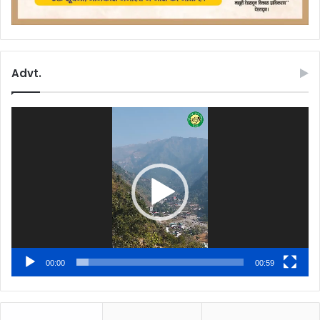
Advt.
Video
Player
00:00
00:59