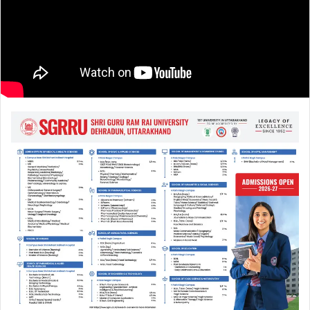
a
i
l