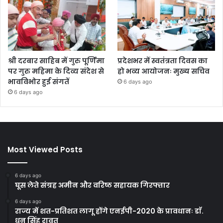
श्री दरबार साहिब में गुरु पूर्णिमा
प्रदेशभर में स्वतंत्रता दिवस का
पर गुरु महिमा के दिव्य संदेश से
हो भव्य आयोजनः मुख्य सचिव
भावविभोर हुई संगतें
6 days ago
6 days ago
Most Viewed Posts
6 days ago
घूस लेते संग्रह अमीन और वरिष्ठ सहायक गिरफ्तार
6 days ago
राज्य में शत-प्रतिशत लागू होंगे एनईपी-2020 के प्रावधानः डाॅ.
धन सिंह रावत