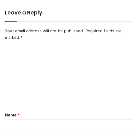
Leave a Reply
Your email address will not be published.
Required fields are
marked
*
C
o
m
m
e
n
t
*
Name
*