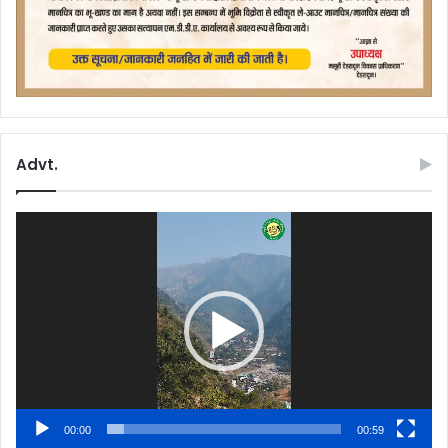
Advt.
Video
Player
00:00
00:59