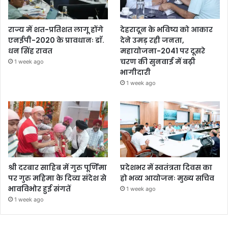
राज्य में शत-प्रतिशत लागू होंगे
देहरादून के भविष्य को आकार
एनईपी-2020 के प्रावधानः डाॅ.
देने उमड़ रही जनता,
धन सिंह रावत
महायोजना-2041 पर दूसरे
चरण की सुनवाई में बढ़ी
1 week ago
भागीदारी
1 week ago
श्री दरबार साहिब में गुरु पूर्णिमा
प्रदेशभर में स्वतंत्रता दिवस का
पर गुरु महिमा के दिव्य संदेश से
हो भव्य आयोजनः मुख्य सचिव
भावविभोर हुई संगतें
1 week ago
1 week ago