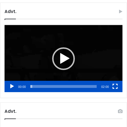
Advt.
Video
Player
00:00
02:00
Advt.