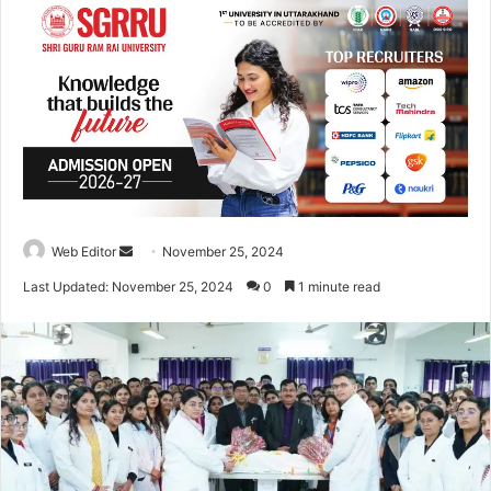
Web Editor
S
November 25, 2024
e
Last Updated: November 25, 2024
0
1 minute read
n
d
a
n
e
m
a
i