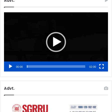
Advt.
Video
Player
00:00
02:00
Advt.