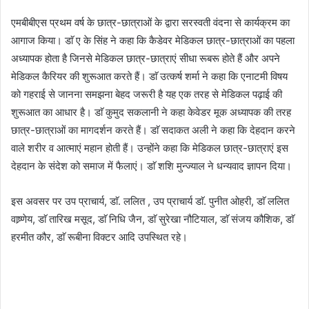
एमबीबीएस प्रथम वर्ष के छात्र-छात्राओं के द्वारा सरस्वती वंदना से कार्यक्रम का
आगाज किया। डाॅ ए के सिंह ने कहा कि कैडेवर मेडिकल छात्र-छात्राओं का पहला
अध्यापक होता है जिनसे मेडिकल छात्र-छात्राएं सीधा रूबरू होते हैं और अपने
मेडिकल कैरियर की शुरूआत करते हैं। डाॅ उत्कर्ष शर्मा ने कहा कि एनाटमी विषय
को गहराई से जानना समझना बेहद जरूरी है यह एक तरह से मेडिकल पढ़ाई की
शुरूआत का आधार है। डाॅ कुमुद सकलानी ने कहा केवेडर मूक अध्यापक की तरह
छात्र-छात्राओं का मागदर्शन करते हैं। डाॅ सदाकत अली ने कहा कि देहदान करने
वाले शरीर व आत्माएं महान होती हैं। उन्होंने कहा कि मेडिकल छात्र-छात्राएं इस
देहदान के संदेश को समाज में फैलाएं। डाॅ शशि मुन्ज्याल ने धन्यवाद ज्ञापन दिया।
इस अवसर पर उप प्राचार्य, डाॅ. ललित , उप प्राचार्य डाॅ. पुनीत ओहरी, डाॅ ललित
वाष्र्णेय, डाॅ तारिख मसूद, डाॅ निधि जैन, डाॅ सुरेखा नौटियाल, डाॅ संजय कौशिक, डाॅ
हरमीत कौर, डाॅ रूबीना विक्टर आदि उपस्थित रहे।