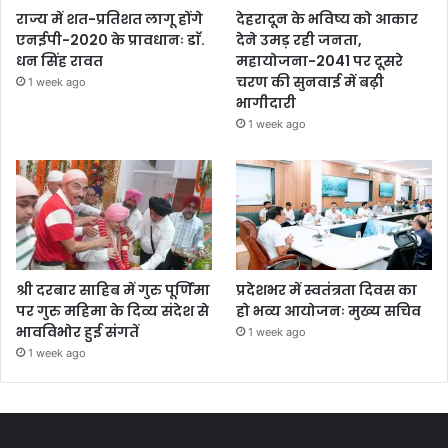
राज्य में शत-प्रतिशत लागू होंगे
देहरादून के भविष्य को आकार
एनईपी-2020 के प्रावधानः डाॅ.
देने उमड़ रही जनता,
धन सिंह रावत
महायोजना-2041 पर दूसरे
चरण की सुनवाई में बढ़ी
1 week ago
भागीदारी
1 week ago
श्री दरबार साहिब में गुरु पूर्णिमा
प्रदेशभर में स्वतंत्रता दिवस का
पर गुरु महिमा के दिव्य संदेश से
हो भव्य आयोजनः मुख्य सचिव
भावविभोर हुई संगतें
1 week ago
1 week ago