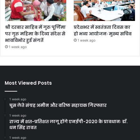
श्री दरबार साहिब में गुरु पूर्णिमा
प्रदेशभर में स्वतंत्रता दिवस का
पर गुरु महिमा के दिव्य संदेश से
हो भव्य आयोजनः मुख्य सचिव
भावविभोर हुई संगतें
1 week ago
1 week ago
Most Viewed Posts
1 week ago
घूस लेते संग्रह अमीन और वरिष्ठ सहायक गिरफ्तार
1 week ago
राज्य में शत-प्रतिशत लागू होंगे एनईपी-2020 के प्रावधानः डाॅ.
धन सिंह रावत
1 week ago