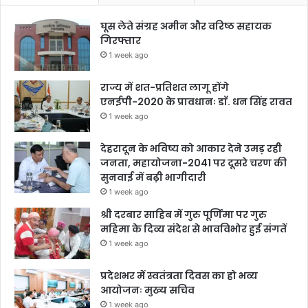
घूस लेते संग्रह अमीन और वरिष्ठ सहायक
गिरफ्तार
1 week ago
राज्य में शत-प्रतिशत लागू होंगे
एनईपी-2020 के प्रावधानः डाॅ. धन सिंह रावत
1 week ago
देहरादून के भविष्य को आकार देने उमड़ रही
जनता, महायोजना-2041 पर दूसरे चरण की
सुनवाई में बढ़ी भागीदारी
1 week ago
श्री दरबार साहिब में गुरु पूर्णिमा पर गुरु
महिमा के दिव्य संदेश से भावविभोर हुई संगतें
1 week ago
प्रदेशभर में स्वतंत्रता दिवस का हो भव्य
आयोजनः मुख्य सचिव
1 week ago