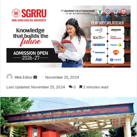
Web Editor
S
November 25, 2024
e
Last Updated: November 25, 2024
0
2 minutes read
n
d
a
n
e
m
a