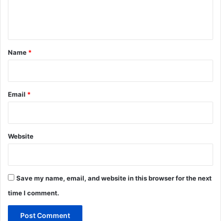
e
n
t
*
Name
*
Email
*
Website
Save my name, email, and website in this browser for the next
time I comment.