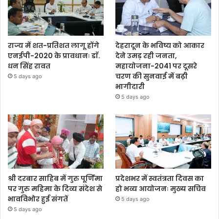
राज्य में शत-प्रतिशत लागू होंगे
देहरादून के भविष्य को आकार
एनईपी-2020 के प्रावधानः डाॅ.
देने उमड़ रही जनता,
धन सिंह रावत
महायोजना-2041 पर दूसरे
चरण की सुनवाई में बढ़ी
5 days ago
भागीदारी
5 days ago
श्री दरबार साहिब में गुरु पूर्णिमा
प्रदेशभर में स्वतंत्रता दिवस का
पर गुरु महिमा के दिव्य संदेश से
हो भव्य आयोजनः मुख्य सचिव
भावविभोर हुई संगतें
5 days ago
5 days ago