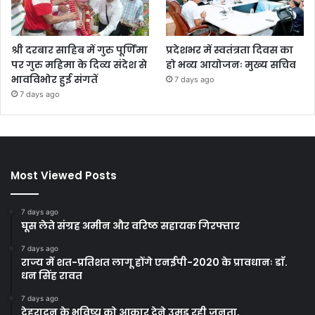
श्री दरबार साहिब में गुरु पूर्णिमा
प्रदेशभर में स्वतंत्रता दिवस का
पर गुरु महिमा के दिव्य संदेश से
हो भव्य आयोजनः मुख्य सचिव
भावविभोर हुई संगतें
7 days ago
7 days ago
Most Viewed Posts
7 days ago
घूस लेते संग्रह अमीन और वरिष्ठ सहायक गिरफ्तार
7 days ago
राज्य में शत-प्रतिशत लागू होंगे एनईपी-2020 के प्रावधानः डाॅ.
धन सिंह रावत
7 days ago
देहरादून के भविष्य को आकार देने उमड़ रही जनता,