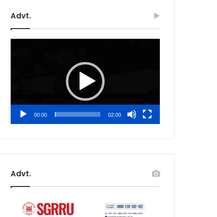
Advt.
Video
Player
00:00
02:00
Advt.